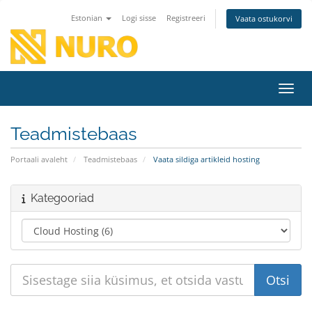
Estonian
Logi sisse
Registreeri
Vaata ostukorvi
Lülit
Teadmistebaas
Portaali avaleht
Teadmistebaas
Vaata sildiga artikleid hosting
Kategooriad