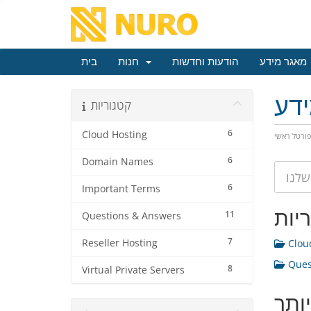
מאגר מידע
הודעות וחדשות
חנות
בית
דע
קטגוריות
6
Cloud Hosting
ורטל ראשי
6
Domain Names
6
Important Terms
יות
11
Questions & Answers
7
Reseller Hosting
Cloud
Quest
8
Virtual Private Servers
ותר