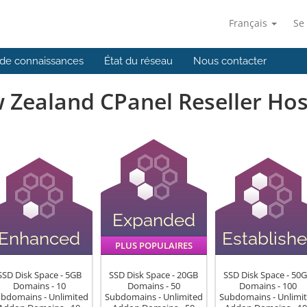
Français
Se
de connaissances
État du réseau
Nous contacter
 Zealand CPanel Reseller Hos
Expanded
Enhanced
Establish
PLUS POPULAIRES
SSD Disk Space - 5GB
SSD Disk Space - 20GB
SSD Disk Space - 50
Domains - 10
Domains - 50
Domains - 100
bdomains - Unlimited
Subdomains - Unlimited
Subdomains - Unlimi