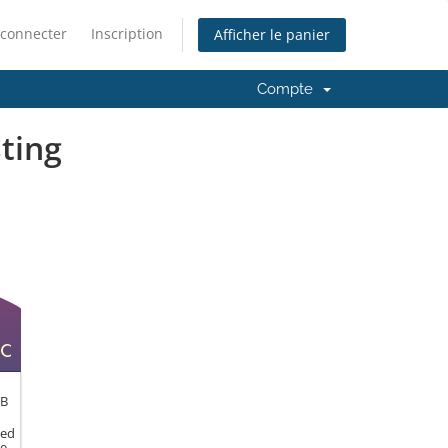
 connecter
Inscription
Afficher le panier
Compte
ting
ed
GB
ted