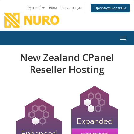
Русский
Вход
Регистрация
Просмотр корзины
Пере
New Zealand CPanel
Reseller Hosting
Expanded
Enhanced