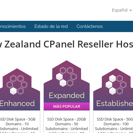
Español
onocimientos
Estado de la red
Contáctenos
 Zealand CPanel Reseller Hos
Expanded
Enhanced
Establish
MÁS POPULAR
SSD Disk Space - 5GB
SSD Disk Space - 20GB
SSD Disk Space - 50
Domains - 10
Domains - 50
Domains - 100
bdomains - Unlimited
Subdomains - Unlimited
Subdomains - Unlimi