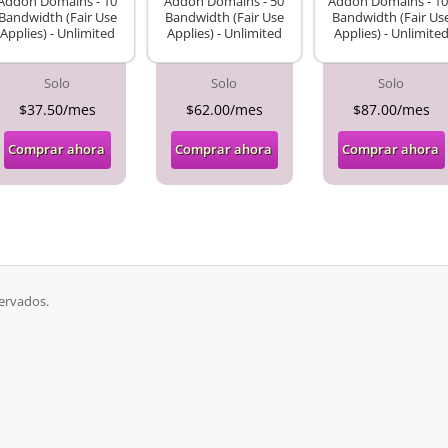
Addon Domains - 10
Addon Domains - 50
Addon Domains - 10
Bandwidth (Fair Use
Bandwidth (Fair Use
Bandwidth (Fair Us
Applies) - Unlimited
Applies) - Unlimited
Applies) - Unlimite
Solo
Solo
Solo
$37.50/mes
$62.00/mes
$87.00/mes
Comprar ahora
Comprar ahora
Comprar ahora
ervados.