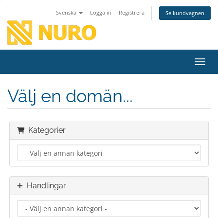
Svenska
Logga in
Registrera
Se kundvagnen
Växla
Välj en domän...
Kategorier
Handlingar