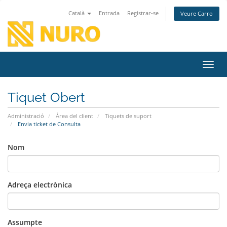
Català
Entrada
Registrar-se
Veure Carro
Canvi
Tiquet Obert
Administració
Àrea del client
Tiquets de suport
Envia ticket de Consulta
Nom
Adreça electrònica
Assumpte