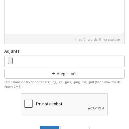
lines: 0 words: 0
va estalviar
Adjunts
Afegir més
Extensions de fitxer permeses: .jpg, .gif, .jpeg, .png, .txt, .pdf (Mida màxima del
fitxer: 2MB)