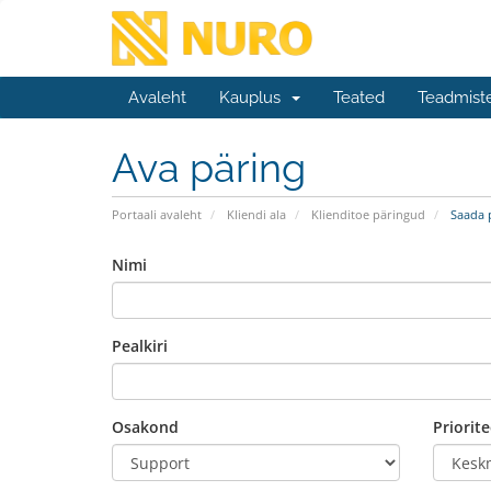
Avaleht
Kauplus
Teated
Teadmist
Ava päring
Portaali avaleht
Kliendi ala
Klienditoe päringud
Saada 
Nimi
Pealkiri
Osakond
Priorite