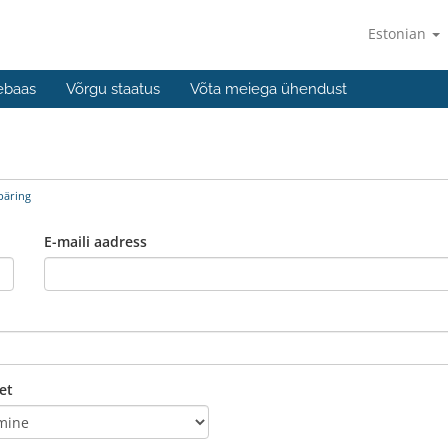
Estonian
ebaas
Võrgu staatus
Võta meiega ühendust
päring
E-maili aadress
et