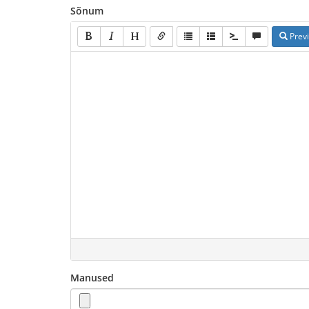
Sõnum
Prev
Manused