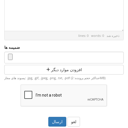
ذخیره شد
lines: 0 words: 0
ضمیمه ها
افزودن موارد دیگر
پسوند های مجاز: .jpg, .gif, .jpeg, .png, .txt, .pdf (حداکثر حجم پرونده: 2MB)
لغو