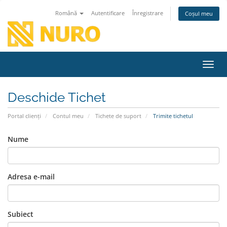
Română
Autentificare
Înregistrare
Coșul meu
Navig
Deschide Tichet
Portal clienți
Contul meu
Tichete de suport
Trimite tichetul
Nume
Adresa e-mail
Subiect