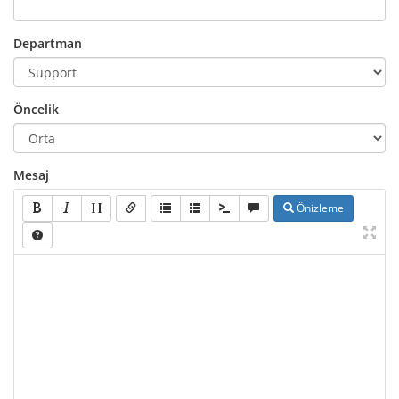
Departman
Öncelik
Mesaj
Önizleme