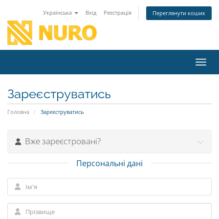
Українська
Вхід
Реєстрація
Переглянути кошик
Пере
Зареєструватись
Головна
Зареєструватись
Вже зареєстровані?
Персональні дані